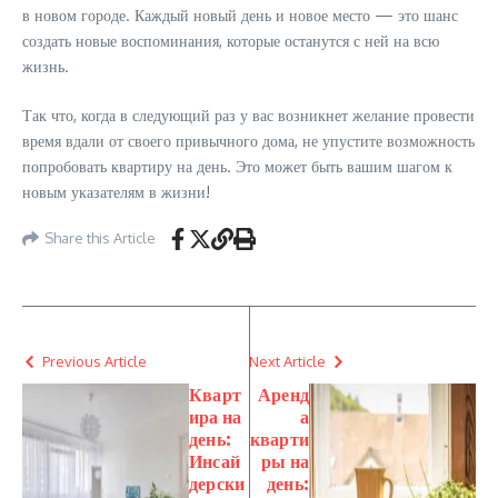
в новом городе. Каждый новый день и новое место — это шанс
создать новые воспоминания, которые останутся с ней на всю
жизнь.
Так что, когда в следующий раз у вас возникнет желание провести
время вдали от своего привычного дома, не упустите возможность
попробовать квартиру на день. Это может быть вашим шагом к
новым указателям в жизни!
Share this Article
Previous Article
Next Article
Кварт
Аренд
ира на
а
день:
кварти
Инсай
ры на
дерски
день: