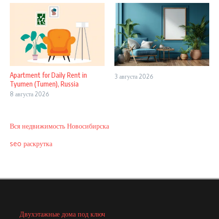
Apartment for Daily Rent in
3 августа 2026
Tyumen (Tumen), Russia
8 августа 2026
Вся недвижимость Новосибирска
seo раскрутка
Двухэтажные дома под ключ