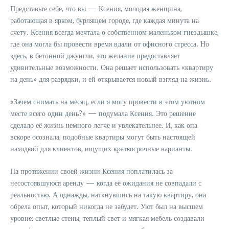
Представьте себе, что вы — Ксения, молодая женщина,
работающая в ярком, бурлящем городе, где каждая минута на
счету. Ксения всегда мечтала о собственном маленьком гнездышке,
где она могла бы провести время вдали от офисного стресса. Но
здесь, в бетонной джунгли, это желание предоставляет
удивительные возможности. Она решает использовать «квартиру
на день» для разрядки, и ей открывается новый взгляд на жизнь.
«Зачем снимать на месяц, если я могу провести в этом уютном
месте всего один день?» — подумала Ксения. Это решение
сделало её жизнь немного легче и увлекательнее. И, как она
вскоре осознала, подобные квартиры могут быть настоящей
находкой для клиентов, ищущих краткосрочные варианты.
На протяжении своей жизни Ксения поплатилась за
несостоявшуюся аренду — когда её ожидания не совпадали с
реальностью. А однажды, наткнувшись на такую квартиру, она
обрела опыт, который никогда не забудет. Уют был на высшем
уровне: светлые стены, теплый свет и мягкая мебель создавали