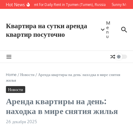
Перейти к содержанию
Hot News
Apartment for Daily Rent in Tyumen (Tumen), Russia
Sunny Modern 
M
Квартира на сутки аренда
e
n
квартир посуточно
u
Home
/
Новости
/
Аренда квартиры на день: находка в мире снятия
жилья
Новости
Аренда квартиры на день:
находка в мире снятия жилья
26 декабря 2025