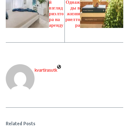
й
Однаж
взгляд
ды в
риэлто
жизни
ра на
риелто
аренду
ра
kvartirasutk
Related Posts