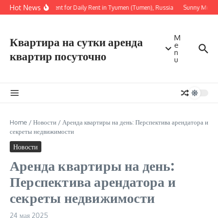
Перейти к содержанию
Hot News
Apartment for Daily Rent in Tyumen (Tumen), Russia
Sunny Modern 
M
Квартира на сутки аренда
e
n
квартир посуточно
u
Home
/
Новости
/
Аренда квартиры на день: Перспектива арендатора и
секреты недвижимости
Новости
Аренда квартиры на день:
Перспектива арендатора и
секреты недвижимости
24 мая 2025