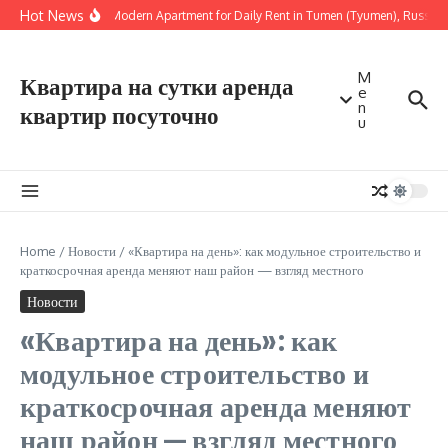
Перейти к содержанию
Hot News
Sunny Modern Apartment for Daily Rent in Tumen (Tyumen), Russia —
M
Квартира на сутки аренда
e
n
квартир посуточно
u
Home
/
Новости
/
«Квартира на день»: как модульное строительство и
краткосрочная аренда меняют наш район — взгляд местного
Новости
«Квартира на день»: как
модульное строительство и
краткосрочная аренда меняют
наш район — взгляд местного