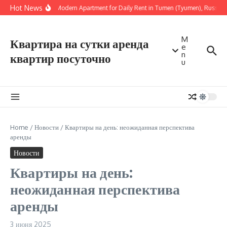
Перейти к содержанию
Hot News
Sunny Modern Apartment for Daily Rent in Tumen (Tyumen), Russia —
M
Квартира на сутки аренда
e
n
квартир посуточно
u
Home
/
Новости
/
Квартиры на день: неожиданная перспектива
аренды
Новости
Квартиры на день:
неожиданная перспектива
аренды
3 июня 2025