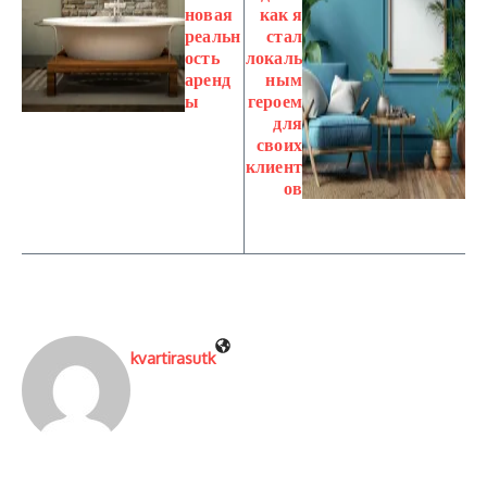
новая
как я
реальн
стал
ость
локаль
аренд
ным
ы
героем
для
своих
клиент
ов
kvartirasutk