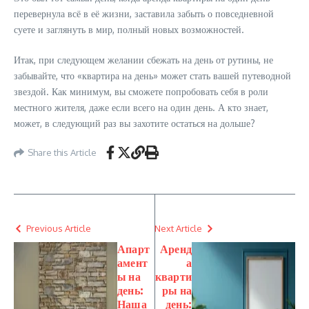
перевернула всё в её жизни, заставила забыть о повседневной
суете и заглянуть в мир, полный новых возможностей.
Итак, при следующем желании сбежать на день от рутины, не
забывайте, что «квартира на день» может стать вашей путеводной
звездой. Как минимум, вы сможете попробовать себя в роли
местного жителя, даже если всего на один день. А кто знает,
может, в следующий раз вы захотите остаться на дольше?
Share this Article
Previous Article
Next Article
Апарт
Аренд
амент
а
ы на
кварти
день:
ры на
Наша
день: